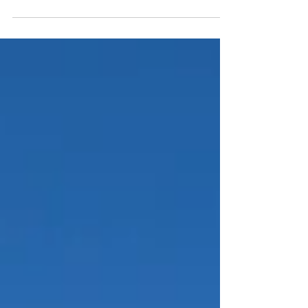
más temprano, extiende su horario nocturno
y facilita el acceso a su ascensor de vidrio
ASCENT.