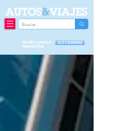
A
UTOS
&
VIAJES
Recibí nuestro
SUSCRIBIRME
Newsletter