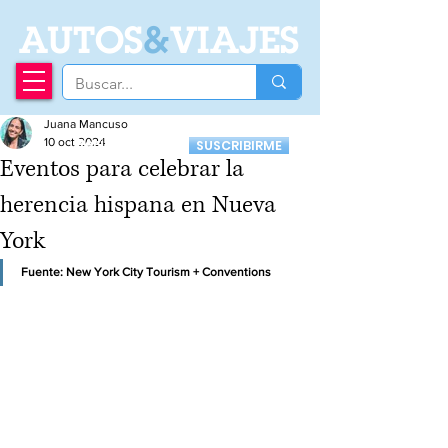
A
UTOS
&
VIAJES
Juana Mancuso
Recibí nuestro
10 oct 2024
SUSCRIBIRME
Newsletter
Eventos para celebrar la
herencia hispana en Nueva
York
Fuente: New York City Tourism + Conventions