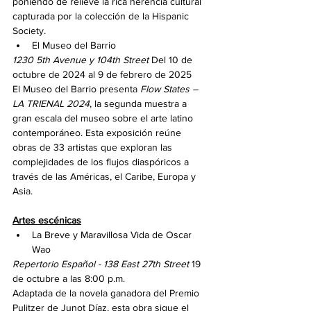
poniendo de relieve la rica herencia cultural 
capturada por la colección de la Hispanic 
Society.
El Museo del Barrio
1230 5th Avenue y 104th Street
 Del 10 de 
octubre de 2024 al 9 de febrero de 2025
El Museo del Barrio presenta 
Flow States – 
LA TRIENAL 2024
, la segunda muestra a 
gran escala del museo sobre el arte latino 
contemporáneo. Esta exposición reúne 
obras de 33 artistas que exploran las 
complejidades de los flujos diaspóricos a 
través de las Américas, el Caribe, Europa y 
Asia.
Artes escénicas
La Breve y Maravillosa Vida de Oscar 
Wao
Repertorio Español - 138 East 27th Street
 19 
de octubre a las 8:00 p.m.
Adaptada de la novela ganadora del Premio 
Pulitzer de Junot Díaz, esta obra sigue el 