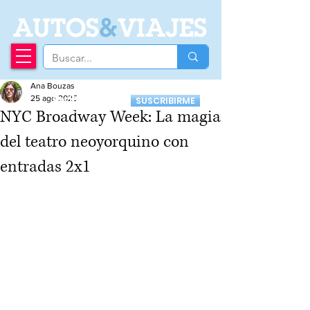
A
UTOS
&
VIAJES
Ana Bouzas
Recibí nuestro
25 ago 2025
SUSCRIBIRME
Newsletter
NYC Broadway Week: La magia
del teatro neoyorquino con
entradas 2x1