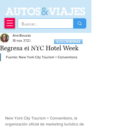
A
UTOS
&
VIAJES
Ana Bouzas
Recibí nuestro
15 nov 2023
SUSCRIBIRME
Newsletter
Regresa el NYC Hotel Week
Fuente: 
New York City Tourism + Conventions
New York City Tourism + Conventions, la 
organización oficial de marketing turístico de 