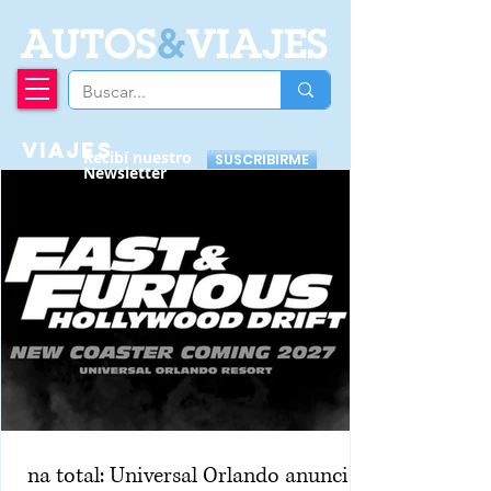
A
UTOS
&
VIAJES
VIAJES
Recibí nuestro
SUSCRIBIRME
Newsletter
na total: Universal Orlando anuncia