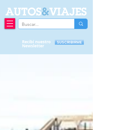
A
UTOS
&
VIAJES
Recibí nuestro
SUSCRIBIRME
Newsletter