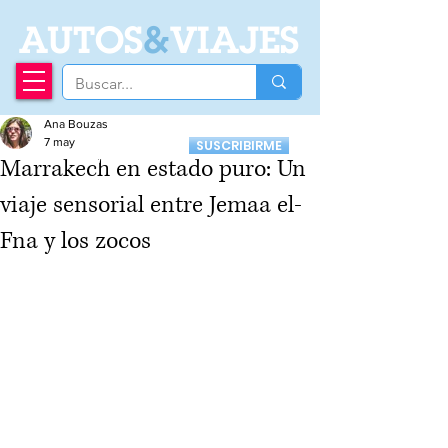
A
UTOS
&
VIAJES
Ana Bouzas
Recibí nuestro
7 may
SUSCRIBIRME
Newsletter
Marrakech en estado puro: Un
viaje sensorial entre Jemaa el-
Fna y los zocos