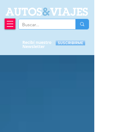
A
UTOS
&
VIAJES
Recibí nuestro
SUSCRIBIRME
Newsletter