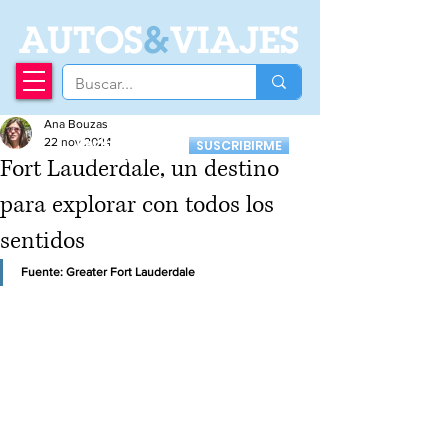
A
UTOS
&
VIAJES
Ana Bouzas
Recibí nuestro
22 nov 2024
SUSCRIBIRME
Newsletter
Fort Lauderdale, un destino
para explorar con todos los
sentidos
Fuente: Greater Fort Lauderdale