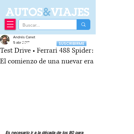
A
UTOS
&
VIAJES
Andrés Canet
Recibí nuestro
5 abr 2017
SUSCRIBIRME
Newsletter
Test Drive • Ferrari 488 Spider:
El comienzo de una nuevar era
Es necesario ir a la década de los 80 para 