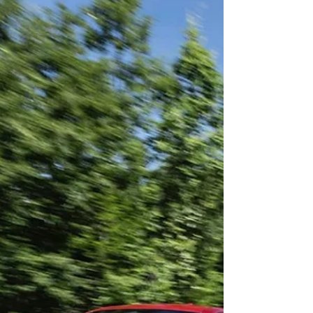
en Venecia: Airelles Palladio
redefine el lujo
Airelles inaugura el spa más grande de
Venecia y eleva el bienestar a una experiencia
sensorial única.