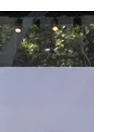
Solo 29 afortunados podrán tenerlo. El nuevo
Lamborghini Fenomeno redefine el lujo
extremo y ya es considerado una pieza de
colección.