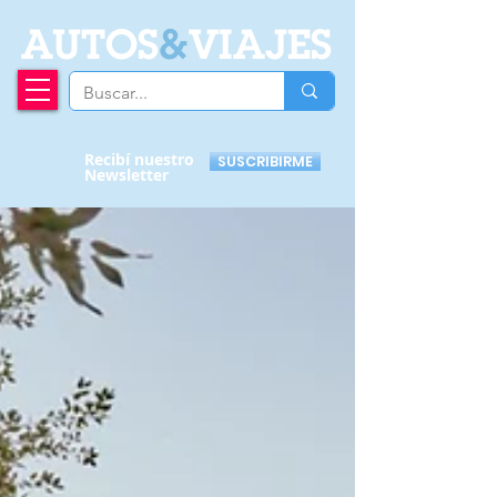
A
UTOS
&
VIAJES
Recibí nuestro
SUSCRIBIRME
Newsletter