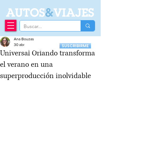
A
UTOS
&
VIAJES
Ana Bouzas
Recibí nuestro
30 abr
SUSCRIBIRME
Newsletter
Universal Orlando transforma
el verano en una
superproducción inolvidable