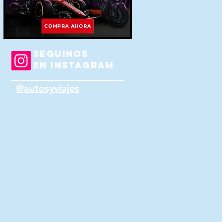
SEGUINOS
EN INSTAGRAM
@autosyviajes