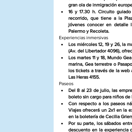
gran ola de inmigración europe
16 y 17.30 h. Circuito guiado
recorrido, que tiene a la P
jóvenes conocer en detalle l
Palermo y Recoleta.
Experiencias inmersivas
Los miércoles 12, 19 y 26, la
(Av. del Libertador 4096), ofre
Los martes 11 y 18, Mundo Ge
marina, Gea terrestre o Pasap
los tickets a través de la web
Las Heras 4155.
Paseos
Del 8 al 23 de julio, las emp
boleto sin cargo para niños de 
Con respecto a los paseos náut
Viajes ofrecerá un 2x1 en la e
en la boletería de Cecilia Grie
Por su parte, los sábados ent
descuento en la experiencia d