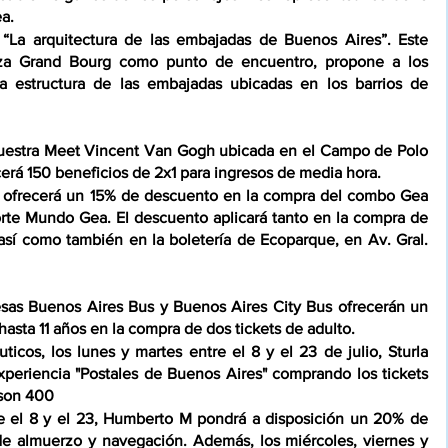
a.
 “La arquitectura de las embajadas de Buenos Aires”. Este 
laza Grand Bourg como punto de encuentro, propone a los 
a estructura de las embajadas ubicadas en los barrios de 
 muestra Meet Vincent Van Gogh ubicada en el Campo de Polo 
cerá 150 beneficios de 2x1 para ingresos de media hora.
a ofrecerá un 15% de descuento en la compra del combo Gea 
orte Mundo Gea. El descuento aplicará tanto en la compra de 
 así como también en la boletería de Ecoparque, en Av. Gral. 
resas Buenos Aires Bus y Buenos Aires City Bus ofrecerán un 
hasta 11 años en la compra de dos tickets de adulto.
icos, los lunes y martes entre el 8 y el 23 de julio, Sturla 
xperiencia "Postales de Buenos Aires" comprando los tickets 
rson 400
re el 8 y el 23, Humberto M pondrá a disposición un 20% de 
e almuerzo y navegación. Además, los miércoles, viernes y 