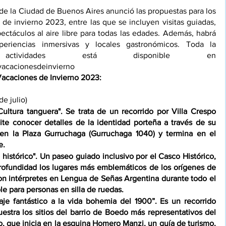
de la Ciudad de Buenos Aires anunció las propuestas para los 
de invierno 2023, entre las que se incluyen visitas guiadas, 
pectáculos al aire libre para todas las edades. Además, habrá 
eriencias inmersivas y locales gastronómicos. Toda la 
programación de actividades está disponible en 
/vacacionesdeinvierno
Vacaciones de Invierno 2023:
e julio)
Cultura tanguera". Se trata de un recorrido por Villa Crespo 
te conocer detalles de la identidad porteña a través de su 
 en la Plaza Gurruchaga (Gurruchaga 1040) y termina en el 
e.
o histórico". Un paseo guiado inclusivo por el Casco Histórico, 
rofundidad los lugares más emblemáticos de los orígenes de 
on intérpretes en Lengua de Señas Argentina durante todo el 
ble para personas en silla de ruedas.
aje fantástico a la vida bohemia del 1900”. Es un recorrido 
estra los sitios del barrio de Boedo más representativos del 
to, que inicia en la esquina Homero Manzi, un guía de turismo, 