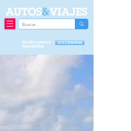
A
UTOS
&
VIAJES
Recibí nuestro
SUSCRIBIRME
Newsletter