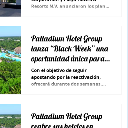
Resorts N.V. anunciaron los planes
para un nuevo resort todo incluido
Hyatt Ziva...
Palladium Hotel Group
lanza “Black Week” una
oportunidad única para
volver a viajar
Con el objetivo de seguir
apostando por la reactivación,
ofrecerá durante dos semanas,
descuentos únicos a través de
agencias de viajes.
Palladium Hotel Group
reabre sus hoteles en