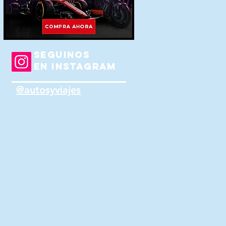
SEGUINOS
EN INSTAGRAM
@autosyviajes