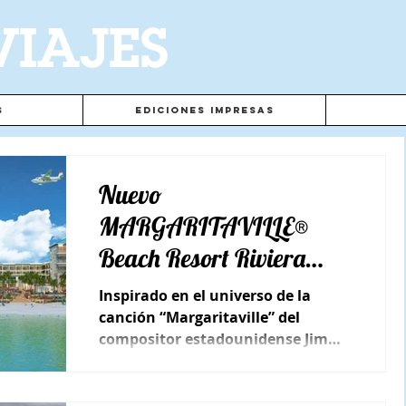
VIAJES
s
Ediciones Impresas
Nuevo
MARGARITAVILLE®
Beach Resort Riviera
Maya
Inspirado en el universo de la
canción “Margaritaville” del
compositor estadounidense Jimmy
Buffet, abrió el 1 de Junio.