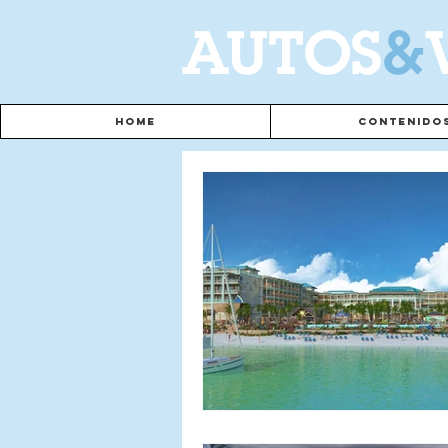
A
UTOS
&
Home
Contenido