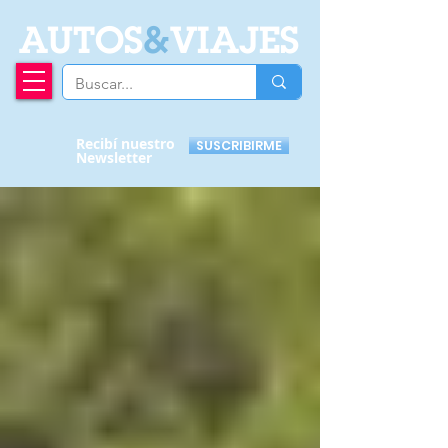
A
UTOS
&
VIAJES
Recibí nuestro
SUSCRIBIRME
Newsletter