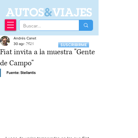
A
UTOS
&
VIAJES
Andrés Canet
Recibí nuestro
30 ago 2021
SUSCRIBIRME
Newsletter
Fiat invita a la muestra "Gente
de Campo"
Fuente: Stellantis