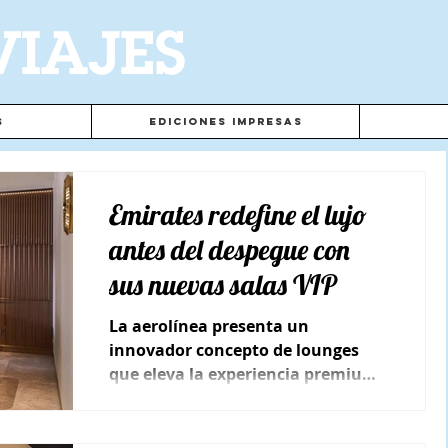
VIAJES
s
Ediciones Impresas
Emirates redefine el lujo
antes del despegue con
sus nuevas salas VIP
La aerolínea presenta un
innovador concepto de lounges
que eleva la experiencia premium
en los principales aeropuertos del
mundo.