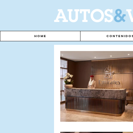
A
UTOS
&
Home
Contenido