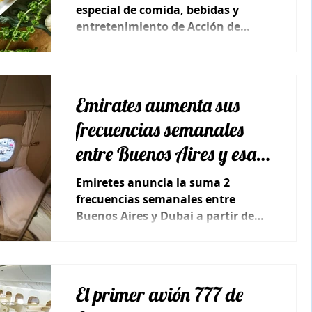
especial de comida, bebidas y
entretenimiento de Acción de
Gracias en sus vuelos entre Dubái
y EEUU.
Emirates aumenta sus
frecuencias semanales
entre Buenos Aires y esa
ciudad
Emiretes anuncia la suma 2
frecuencias semanales entre
Buenos Aires y Dubai a partir de
noviembre.
El primer avión 777 de