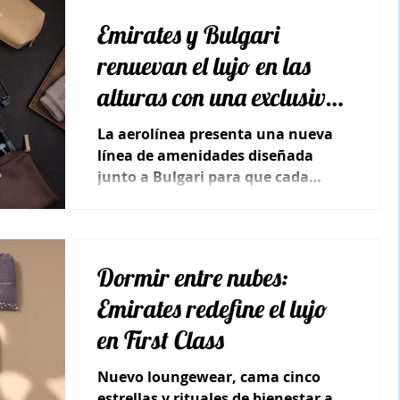
Emirates y Bulgari
renuevan el lujo en las
alturas con una exclusiva
colección de neceseres
La aerolínea presenta una nueva
línea de amenidades diseñada
junto a Bulgari para que cada
vuelo de First y Business Class sea
una experiencia de lujo.
Dormir entre nubes:
Emirates redefine el lujo
en First Class
Nuevo loungewear, cama cinco
estrellas y rituales de bienestar a