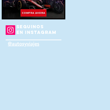
SEGUINOS
EN INSTAGRAM
@autosyviajes