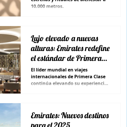
10.000 metros.
Lujo elevado a nuevas
alturas: Emirates redefine
el estándar de Primera
Clase
El líder mundial en viajes
internacionales de Primera Clase
continúa elevando su experiencia
a nuevos niveles de sofisticación.
Emirates: Nuevos destinos
para el 2025