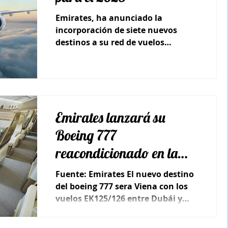
Emirates, ha anunciado la
incorporación de siete nuevos
destinos a su red de vuelos
operados con la moderna
aeronave A350.
Emirates lanzará su
Boeing 777
reacondicionado en la
ruta a Viena
Fuente: Emirates El nuevo destino
del boeing 777 sera Viena con los
vuelos EK125/126 entre Dubái y
Viena a partir del 3 de enero de
2025,...