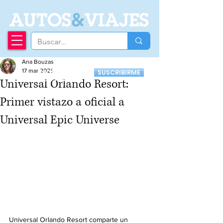
A
UTOS
&
VIAJES
Ana Bouzas
Recibí nuestro
17 mar 2025
SUSCRIBIRME
Newsletter
Universal Orlando Resort:
Primer vistazo a oficial a
Universal Epic Universe
Universal Orlando Resort comparte un 