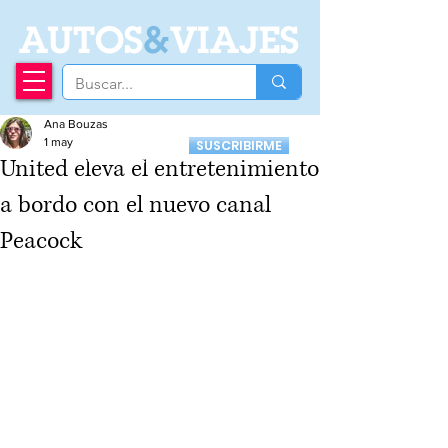
A
UTOS
&
VIAJES
Ana Bouzas
Recibí nuestro
1 may
SUSCRIBIRME
Newsletter
United eleva el entretenimiento
a bordo con el nuevo canal
Peacock