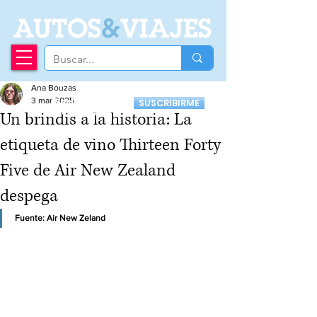
A
UTOS
&
VIAJES
Ana Bouzas
Recibí nuestro
3 mar 2025
SUSCRIBIRME
Newsletter
Un brindis a la historia: La
etiqueta de vino Thirteen Forty
Five de Air New Zealand
despega
Fuente: Air New Zeland