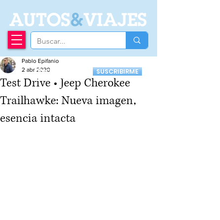
A
UTOS
&
VIAJES
Pablo Epifanio
Recibí nuestro
2 abr 2020
SUSCRIBIRME
Newsletter
Test Drive • Jeep Cherokee
Trailhawke: Nueva imagen,
esencia intacta