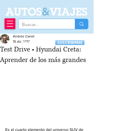
A
UTOS
&
VIAJES
Andrés Canet
Recibí nuestro
15 dic 2017
SUSCRIBIRME
Newsletter
Test Drive • Hyundai Creta:
Aprender de los más grandes
Es el cuarto elemento del universo SUV de 