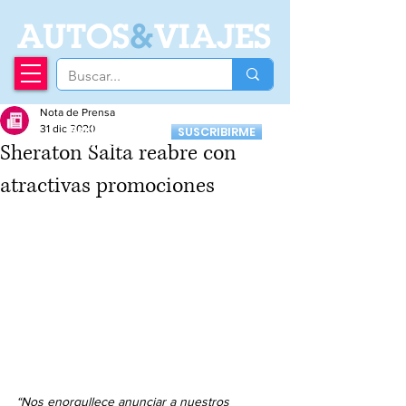
A
UTOS
&
VIAJES
Nota de Prensa
Recibí nuestro
31 dic 2020
SUSCRIBIRME
Newsletter
Sheraton Salta reabre con
atractivas promociones
“Nos enorgullece anunciar a nuestros 