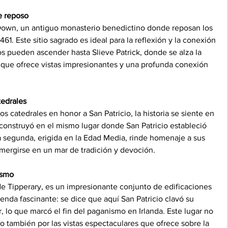
e reposo
Down, un antiguo monasterio benedictino donde reposan los 
61. Este sitio sagrado es ideal para la reflexión y la conexión 
nos pueden ascender hasta Slieve Patrick, donde se alza la 
r que ofrece vistas impresionantes y una profunda conexión 
tedrales
 catedrales en honor a San Patricio, la historia se siente en 
 construyó en el mismo lugar donde San Patricio estableció 
la segunda, erigida en la Edad Media, rinde homenaje a sus 
sumergirse en un mar de tradición y devoción.
ismo
e Tipperary, es un impresionante conjunto de edificaciones 
nda fascinante: se dice que aquí San Patricio clavó su 
, lo que marcó el fin del paganismo en Irlanda. Este lugar no 
no también por las vistas espectaculares que ofrece sobre la 