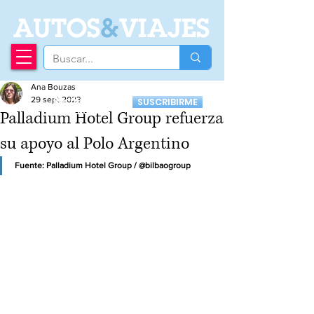
A
UTOS
&
VIAJES
Ana Bouzas
Recibí nuestro
29 sept 2023
SUSCRIBIRME
Newsletter
Palladium Hotel Group refuerza
su apoyo al Polo Argentino
Fuente: Palladium Hotel Group / @bilbaogroup