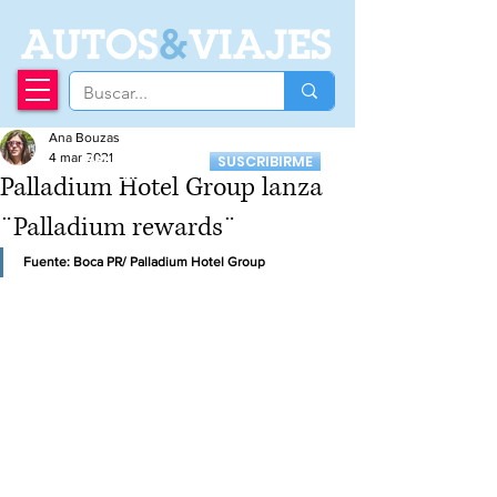
A
UTOS
&
VIAJES
Ana Bouzas
Recibí nuestro
4 mar 2021
SUSCRIBIRME
Newsletter
Palladium Hotel Group lanza
¨Palladium rewards¨
Fuente: Boca PR/ Palladium Hotel Group