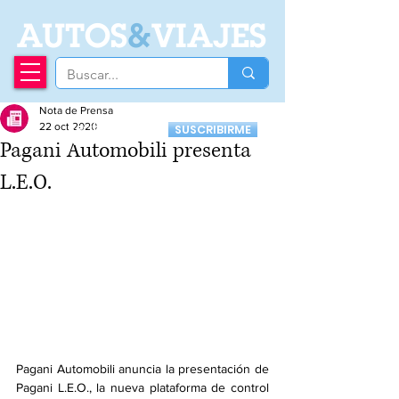
A
UTOS
&
VIAJES
Nota de Prensa
Recibí nuestro
22 oct 2020
SUSCRIBIRME
Newsletter
Pagani Automobili presenta
L.E.O.
Pagani Automobili anuncia la presentación de 
Pagani L.E.O., la nueva plataforma de control 