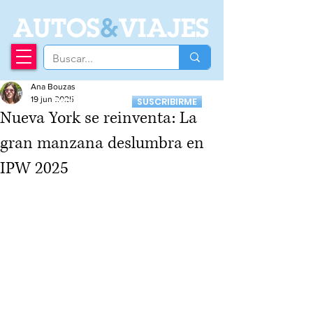
A
UTOS
&
VIAJES
Ana Bouzas
Recibí nuestro
19 jun 2025
SUSCRIBIRME
Newsletter
Nueva York se reinventa: La
gran manzana deslumbra en
IPW 2025