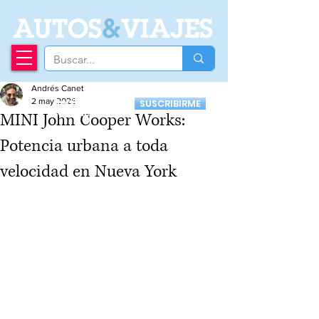
A
UTOS
&
VIAJES
Andrés Canet
Recibí nuestro
2 may 2025
SUSCRIBIRME
Newsletter
MINI John Cooper Works:
Potencia urbana a toda
velocidad en Nueva York