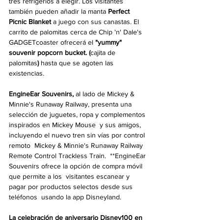
tres refrigerios a elegir. Los visitantes 
también pueden añadir la manta 
Perfect 
Picnic Blanket
 a juego con sus canastas. El 
carrito de palomitas cerca de Chip 'n' Dale's 
GADGETcoaster ofrecerá el 
"yummy" 
souvenir popcorn bucket. (
cajita de 
palomitas
)
 hasta que se agoten las 
existencias.
EngineEar Souvenirs,
 al lado de Mickey & 
Minnie's Runaway Railway, presenta una 
selección de juguetes, ropa y complementos 
inspirados en Mickey Mouse  y sus amigos, 
incluyendo el nuevo tren sin vías por control 
remoto  Mickey & Minnie's Runaway Railway 
Remote Control Trackless Train.  **EngineEar 
Souvenirs ofrece la opción de compra móvil 
que permite a los  visitantes escanear y 
pagar por productos selectos desde sus 
teléfonos  usando la app Disneyland.
La celebración de aniversario Disney100 en 