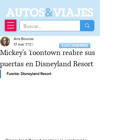
A
UTOS
&
VIAJES
Ana Bouzas
Recibí nuestro
17 mar 2023
SUSCRIBIRME
Newsletter
Mickey's Toontown reabre sus
puertas en Disneyland Resort
Fuente: Disneyland Resort