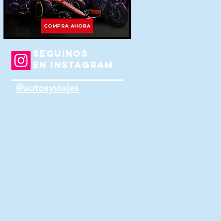
SEGUINOS
EN INSTAGRAM
@autosyviajes