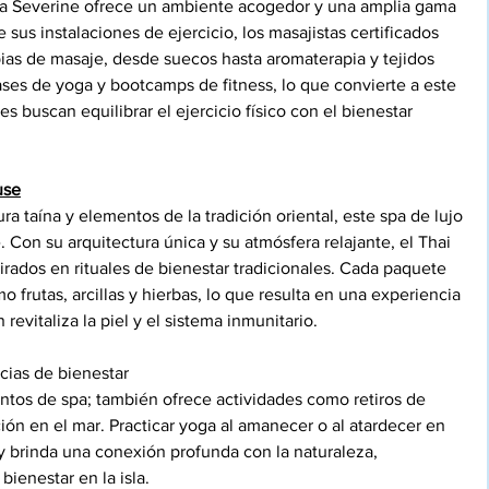
, La Severine ofrece un ambiente acogedor y una amplia gama 
us instalaciones de ejercicio, los masajistas certificados 
ias de masaje, desde suecos hasta aromaterapia y tejidos 
ses de yoga y bootcamps de fitness, lo que convierte a este 
s buscan equilibrar el ejercicio físico con el bienestar 
use
ra taína y elementos de la tradición oriental, este spa de lujo 
on su arquitectura única y su atmósfera relajante, el Thai 
rados en rituales de bienestar tradicionales. Cada paquete 
frutas, arcillas y hierbas, lo que resulta en una experiencia 
revitaliza la piel y el sistema inmunitario.
ncias de bienestar
ientos de spa; también ofrece actividades como retiros de 
ción en el mar. Practicar yoga al amanecer o al atardecer en 
brinda una conexión profunda con la naturaleza, 
ienestar en la isla.