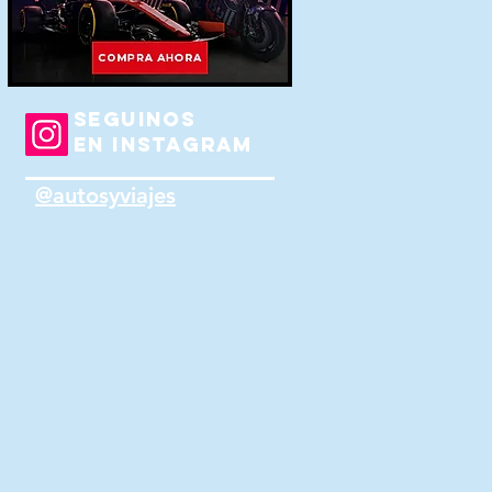
SEGUINOS
EN INSTAGRAM
@autosyviajes