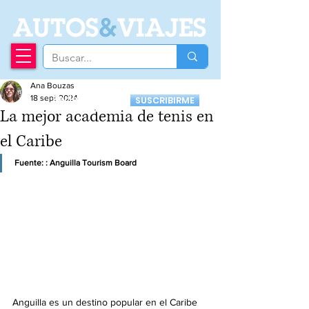
A
UTOS
&
VIAJES
Ana Bouzas
Recibí nuestro
18 sept 2024
SUSCRIBIRME
Newsletter
La mejor academia de tenis en
el Caribe
Fuente: : Anguilla Tourism Board
Anguilla es un destino popular en el Caribe 