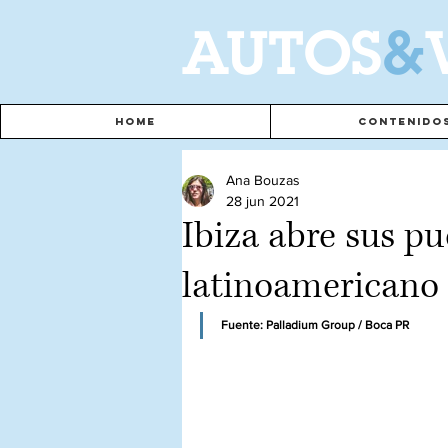
A
UTOS
&
Home
Contenido
Ana Bouzas
28 jun 2021
Ibiza abre sus pu
latinoamericano
Fuente: Palladium Group / Boca PR