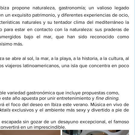
biza propone naturaleza, gastronomía; un valioso legado 
en un exquisito patrimonio, y diferentes experiencias de ocio, 
terísticas naturales y su tentador clima del mediterráneo la 
o para estar en contacto con la naturaleza: sus praderas de 
sumergidos bajo el mar, que han sido reconocido como 
hísimo más.
se abre al sol, la mar, a la playa, a la historia, a la cultura, al 
os viajeros latinoamericanos, una isla que concentra en poco 
reíble variedad gastronómica que incluye propuestas como, 
e este año apuesta por unir entretenimiento y 
fine dining
. 
erá el foco del deseo en Ibiza este verano. Música en vivo de 
tails 
exclusivos y el ambiente más sexy y divertido a pie de 
Para quienes no conciben una escapada sin gozar de un desayuno excepcional, el famoso 
convertirá en un imprescindible.