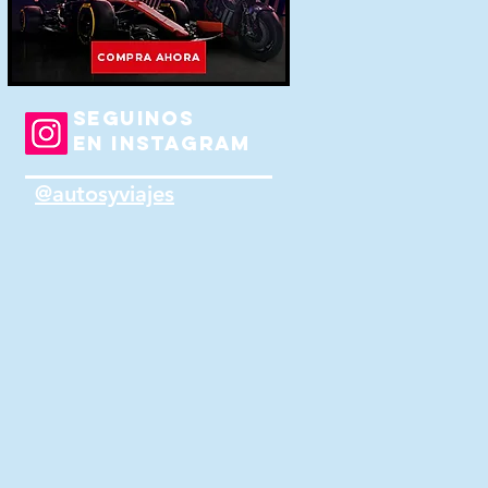
SEGUINOS
EN INSTAGRAM
@autosyviajes