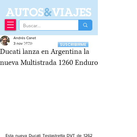
A
UTOS
&
VIAJES
Andrés Canet
Recibí nuestro
3 nov 2020
SUSCRIBIRME
Newsletter
Ducati lanza en Argentina la
nueva Multistrada 1260 Enduro
Esta nueva Ducati Testastretta DVT de 1262 