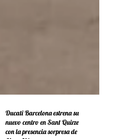
Ducati Barcelona estrena su
nuevo centro en Sant Quirze