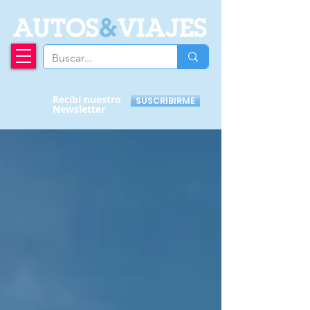
A
UTOS
&
VIAJES
Recibí nuestro
SUSCRIBIRME
Newsletter