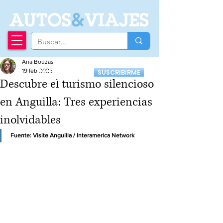
A
UTOS
&
VIAJES
Ana Bouzas
Recibí nuestro
19 feb 2025
SUSCRIBIRME
Newsletter
Descubre el turismo silencioso
en Anguilla: Tres experiencias
inolvidables
Fuente: 
Visite Anguilla /
Interamerica Network