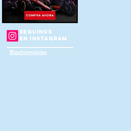
SEGUINOS
EN INSTAGRAM
@autosyviajes