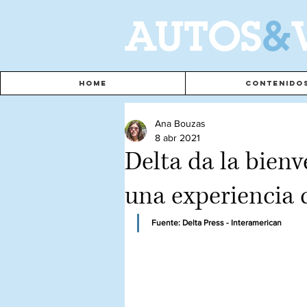
A
UTOS
&
Home
Contenido
Ana Bouzas
8 abr 2021
Delta da la bienv
una experiencia 
Fuente: Delta Press - Interamerican