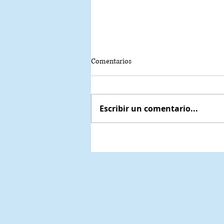
Comentarios
Escribir un comentario...
Marriott Bonvoy e Inter Miami CF 
la experiencia del fútbol a otro niv