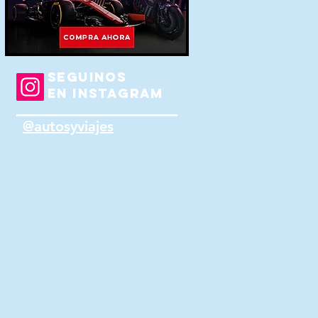
SEGUINOS
EN INSTAGRAM
@autosyviajes