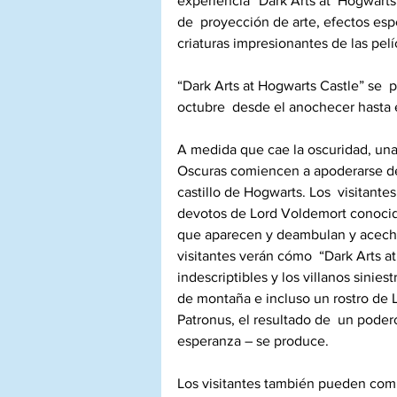
experiencia “Dark Arts at  Hogwarts
de  proyección de arte, efectos es
criaturas impresionantes de las pelí
“Dark Arts at Hogwarts Castle” se  
octubre  desde el anochecer hasta e
A medida que cae la oscuridad, una 
Oscuras comiencen a apoderarse de 
castillo de Hogwarts. Los  visitante
devotos de Lord Voldemort conocidos
que aparecen y deambulan y acecha
visitantes verán cómo  “Dark Arts at
indescriptibles y los villanos sinies
de montaña e incluso un rostro de L
Patronus, el resultado de  un pode
esperanza – se produce.
Los visitantes también pueden comp