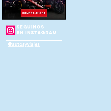
SEGUINOS
EN INSTAGRAM
@autosyviajes