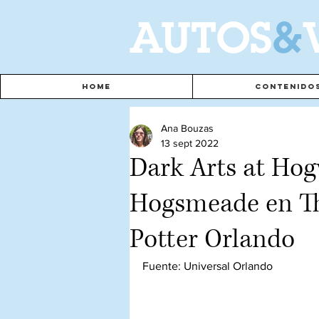
A
UTOS
&
Home
Contenido
Ana Bouzas
13 sept 2022
Dark Arts at Hog
Hogsmeade en Th
Potter Orlando
Fuente: Universal Orlando