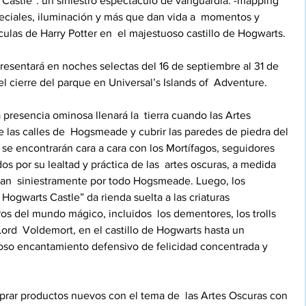
 Castle”: un siniestro espectáculo de vanguardia. -mapping 
peciales, iluminación y más que dan vida a  momentos y 
culas de Harry Potter en  el majestuoso castillo de Hogwarts. 
presentará en noches selectas del 16 de septiembre al 31 de 
l cierre del parque en Universal’s Islands of  Adventure.
presencia ominosa llenará la  tierra cuando las Artes 
las calles de  Hogsmeade y cubrir las paredes de piedra del 
s se encontrarán cara a cara con los Mortífagos, seguidores  
 por su lealtad y práctica de las  artes oscuras, a medida 
n  siniestramente por todo Hogsmeade. Luego, los 
 Hogwarts Castle” da rienda suelta a las criaturas  
tros del mundo mágico, incluidos  los dementores, los trolls 
ord  Voldemort, en el castillo de Hogwarts hasta un 
roso encantamiento defensivo de felicidad concentrada y  
rar productos nuevos con el tema de  las Artes Oscuras con 