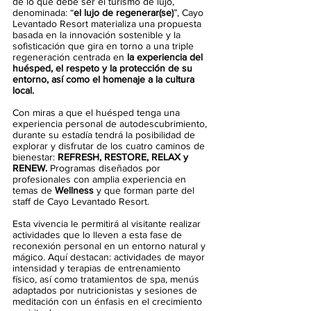
de lo que debe ser el turismo de lujo, 
denominada: “
el lujo de regenerar(se)
”, Cayo 
Levantado Resort materializa una propuesta 
basada en la innovación sostenible y la 
sofisticación que gira en torno a una triple 
regeneración centrada en 
la experiencia del 
huésped, el respeto y la protección de su 
entorno, así como el homenaje a la cultura 
local.
Con miras a que el huésped tenga una 
experiencia personal de autodescubrimiento, 
durante su estadía tendrá la posibilidad de 
explorar y disfrutar de los cuatro caminos de 
bienestar: 
REFRESH, RESTORE, RELAX y 
RENEW. 
Programas
diseñados por 
profesionales con amplia experiencia en 
temas de 
Wellness
 y que forman parte del 
staff de Cayo Levantado Resort. 
Esta vivencia le permitirá al visitante realizar 
actividades que lo lleven a esta fase de 
reconexión
personal en un entorno natural y 
mágico. Aquí destacan: actividades de mayor 
intensidad y terapias de entrenamiento 
físico, así como tratamientos de spa, menús 
adaptados por nutricionistas y sesiones de 
meditación con un énfasis en el crecimiento 