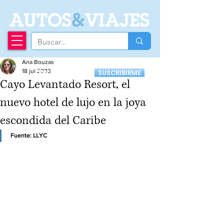
A
UTOS
&
VIAJES
Ana Bouzas
Recibí nuestro
18 jul 2023
SUSCRIBIRME
Newsletter
Cayo Levantado Resort, el
nuevo hotel de lujo en la joya
escondida del Caribe
Fuente: LLYC