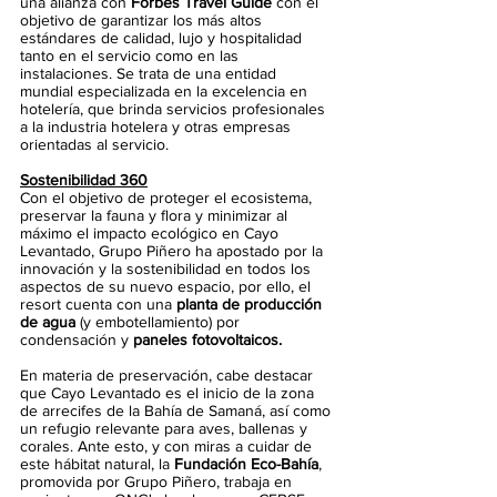
una alianza con
 Forbes Travel Guide
 con el 
objetivo de garantizar los más altos 
estándares de calidad, lujo y hospitalidad 
tanto en el servicio como en las 
instalaciones. Se trata de una entidad 
mundial especializada en la excelencia en 
hotelería, que brinda servicios profesionales 
a la industria hotelera y otras empresas 
orientadas al servicio. 
Sostenibilidad 360
Con el objetivo de proteger el ecosistema, 
preservar la fauna y flora y minimizar al 
máximo el impacto ecológico en Cayo 
Levantado, Grupo Piñero ha apostado por la 
innovación y la sostenibilidad en todos los 
aspectos de su nuevo espacio, por ello, el 
resort cuenta con una 
planta de producción 
de agua
 (y embotellamiento) por 
condensación y 
paneles fotovoltaicos. 
En materia de preservación, cabe destacar 
que
Cayo Levantado es el inicio de la zona 
de arrecifes de la Bahía de Samaná, así como 
un refugio relevante para aves, ballenas y 
corales. Ante esto, y con miras a cuidar de 
este hábitat natural, la 
Fundación Eco-Bahía
, 
promovida por Grupo Piñero, trabaja en 