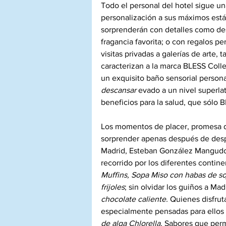
Todo el personal del hotel sigue un
personalización a sus máximos está
sorprenderán con detalles como des
fragancia favorita; o con regalos pe
visitas privadas a galerías de arte,
caracterizan a la marca BLESS Colle
un exquisito baño sensorial persona
descansar 
evado a un nivel superlat
beneficios para la salud, que sólo B
Los momentos de placer, promesa de
sorprender apenas después de despe
Madrid, Esteban González Mangudo,
recorrido por los diferentes contine
Muffins, Sopa Miso con habas de so
frijoles
; sin olvidar los guiños a Madr
chocolate caliente. 
Quienes disfru
especialmente pensadas para ellos
de alga Chlorella.
 Sabores que per