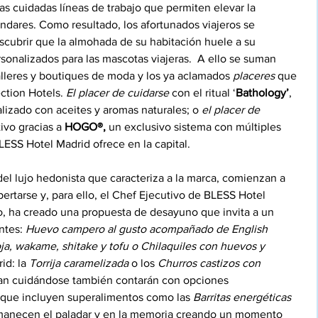
as cuidadas líneas de trabajo que permiten elevar la 
ndares. Como resultado, los afortunados viajeros se 
cubrir que la almohada de su habitación huele a su 
rsonalizados para las mascotas viajeras.  A ello se suman 
 talleres y boutiques de moda y los ya aclamados 
placeres 
que 
ction Hotels. 
El placer de cuidarse
 con el ritual ‘
Bathology’
, 
lizado con aceites y aromas naturales; o 
el placer de 
ivo gracias a 
HOGO®,
 un exclusivo sistema con múltiples 
LESS Hotel Madrid ofrece en la capital. 
l lujo hedonista que caracteriza a la marca, comienzan a 
rtarse y, para ello, el Chef Ejecutivo de BLESS Hotel 
 ha creado una propuesta de desayuno que invita a un 
ntes: 
Huevo campero al gusto acompañado de English 
ja, wakame, shitake y tofu o Chilaquiles con huevos y 
id: la 
Torrija caramelizada
 o los 
Churros castizos con 
tan cuidándose también contarán con opciones 
 que incluyen superalimentos como las 
Barritas energéticas 
manecen el paladar y en la memoria creando un momento 