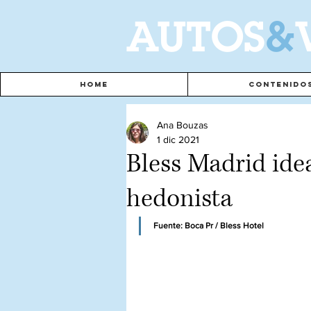
A
UTOS
&
Home
Contenido
Ana Bouzas
1 dic 2021
Bless Madrid idea
hedonista
Fuente: Boca Pr / Bless Hotel