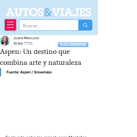
A
UTOS
&
VIAJES
Juana Mancuso
Recibí nuestro
10 feb 2025
SUSCRIBIRME
Newsletter
Aspen: Un destino que
combina arte y naturaleza
Fuente: Aspen / Snowmass