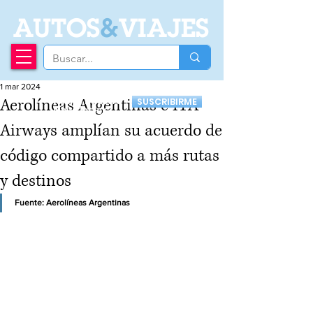
A
UTOS
&
VIAJES
1 mar 2024
Recibí nuestro
Aerolíneas Argentinas e ITA
SUSCRIBIRME
Newsletter
Airways amplían su acuerdo de
código compartido a más rutas
y destinos
Fuente: Aerolíneas Argentinas