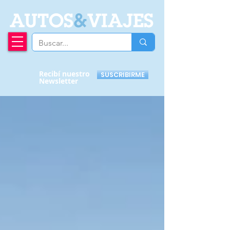
A
UTOS
&
VIAJES
Recibí nuestro
SUSCRIBIRME
Newsletter