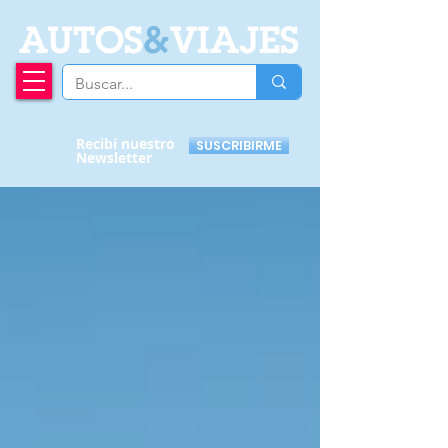
A
UTOS
&
VIAJES
Recibí nuestro
SUSCRIBIRME
Newsletter