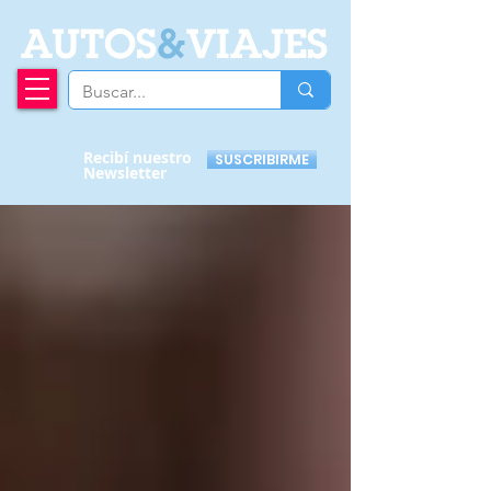
A
UTOS
&
VIAJES
Recibí nuestro
SUSCRIBIRME
Newsletter