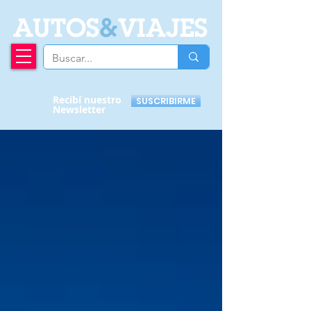
A
UTOS
&
VIAJES
Recibí nuestro
SUSCRIBIRME
Newsletter